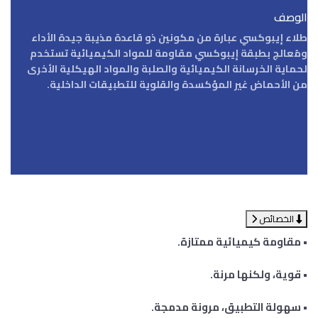
الوصف
طلاء إيبوكسي عبارة من مكونين ذو قاعدة مذيبة جيدة الأداء
ومُعالج بطبقة إيبوكسي مقاومة للمواد الكيميائية تستخدم
لحماية الخرسانة الكيميائية والصلبة والمواد الهيكلية الأخرى
من الأحماض غير المؤكسدة والقلوية للتطبيقات الداخلية.
الخصائص
• مقاومة كيميائية ممتازة.
• قوية، ولكنها مرنة.
• سهولة التطبيق، مرونة مدمجة.