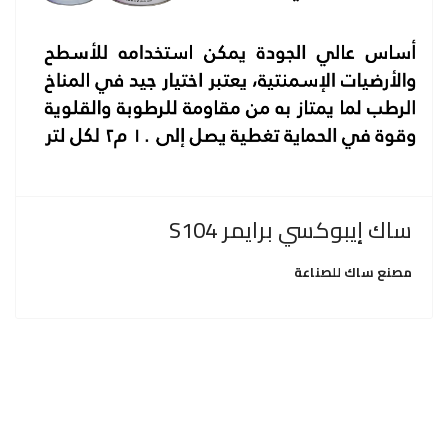
ساك إيبوكسي برايمر S104
مصنع ساك للصناعة