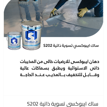
ساك ايبوكسي تسوية ذاتية S202