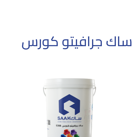
ساك جرافيتو كورس