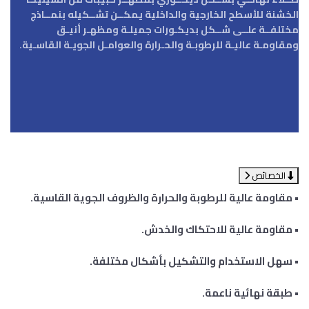
الخشنة للأسطح الخارجية والداخلية يمكــن تشــكيله بنمــاذج
مختلفــة علــى شــكل بديكـورات جميلـة ومظهـر أنيـق
ومقاومـة عاليـة للرطوبـة والحـرارة والعوامـل الجويـة القاسـية.
الخصائص
• مقاومة عالية للرطوبة والحرارة والظروف الجوية القاسية.
• مقاومة عالية للاحتكاك والخدش.
• سهل الاستخدام والتشكيل بأشكال مختلفة.
• طبقة نهائية ناعمة.