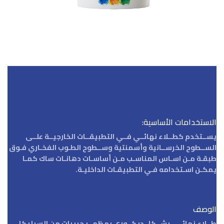
الاستخدامات الأساسية:
يســتخدم كطــلاء نهائــي فــي التطبيقــات الخارجيــة علــى
الســطوح الخرســانية وأسمنتية وســطوح الطـوب الفخـاري فـوق
طبقـة مـن اسـاس المناسـب مـن أساسـات دهانـات ساك كمـا
يمكـن اسـتخدامه فـي التطبيقـات الداخليـة.
الوصف
طــلاء نهائــي بشــكل ديكــوري بمظهــر حبيبات من السيليكا